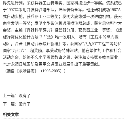
界先进行列，荣获兵器工业特等奖、国家科技进步一等奖。该系统已
于1997年采用并装备驻港部队，陆续装备全军。他还研制成功1987A
式自动步枪，获兵器工业二等奖；发明大底缘弹一次进膛机构，获云
南省发明一等奖；发明小型柴油机通用喷油器总成，获甘肃省科学大
会奖。主编《兵器科学薛典》轻武器分册，获兵器工业一等奖；《螺
旋弹簧优化设计方法“2.5”法》唯一发明人；著有《工程中的纵向振
动》，合著《自动武器设计新编》等，获国家“八九JO”工程三等功和
国家“九七六”工程奖励，享受政府特殊津贴。他在繁忙的工作和社会
活动之余，始终不忘小学恩师教诲之恩，关注和支持家乡教育事业，
也对永靖县域国防及民用交通事业发展作出了重要贡献。
（选自《永靖县志》（1995-2005））
上一篇：没有了
下一篇：没有了
相关文章