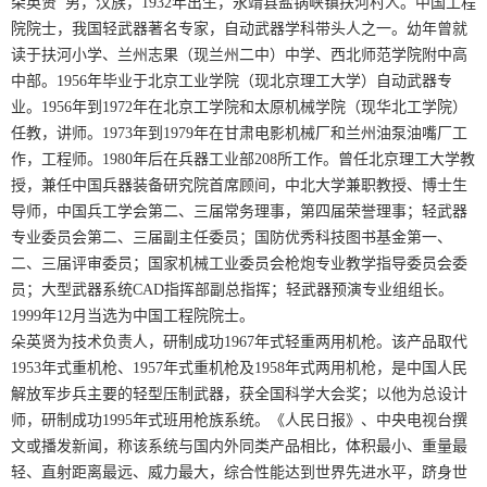
朵英贤 男，汉族，1932年出生，永靖县盐锅峡镇扶河村人。中国工程
院院士，我国轻武器著名专家，自动武器学科带头人之一。幼年曾就
点
攻
读于扶河小学、兰州志果（现兰州二中）中学、西北师范学院附中高
中部。1956年毕业于北京工业学院（现北京理工大学）自动武器专
略
业。1956年到1972年在北京工学院和太原机械学院（现华北工学院）
任教，讲师。1973年到1979年在甘肃电影机械厂和兰州油泵油嘴厂工
作，工程师。1980年后在兵器工业部208所工作。曾任北京理工大学教
授，兼任中国兵器装备研究院首席顾间，中北大学兼职教授、博士生
导师，中国兵工学会第二、三届常务理事，第四届荣誉理事；轻武器
专业委员会第二、三届副主任委员；国防优秀科技图书基金第一、
二、三届评审委员；国家机械工业委员会枪炮专业教学指导委员会委
员；大型武器系统CAD指挥部副总指挥；轻武器预演专业组组长。
1999年12月当选为中国工程院院士。
朵英贤为技术负责人，研制成功1967年式轻重两用机枪。该产品取代
1953年式重机枪、1957年式重机枪及1958年式两用机枪，是中国人民
解放军步兵主要的轻型压制武器，获全国科学大会奖；以他为总设计
师，研制成功1995年式班用枪族系统。《人民日报》、中央电视台撰
文或播发新闻，称该系统与国内外同类产品相比，体积最小、重量最
轻、直射距离最远、威力最大，综合性能达到世界先进水平，跻身世