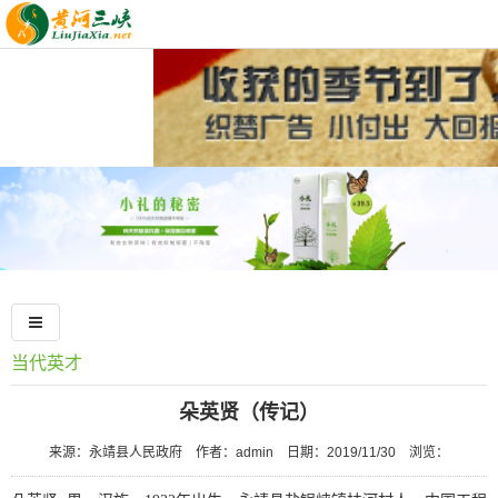
黄
河
资
三
讯
永
峡
中
靖
永
心
名
靖
永
片
记
靖
永
忆
人
靖
永
当代英才
物
文
靖
景
朵英贤（传记）
化
美
区
旅
来源：永靖县人民政府
作者：admin
日期：2019/11/30
浏览：
食
景
游